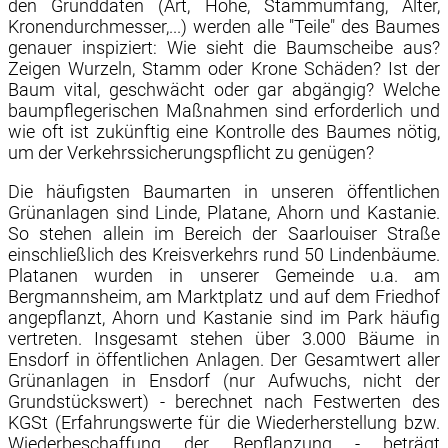
den Grunddaten (Art, Höhe, Stammumfang, Alter,
Kronendurchmesser,...) werden alle "Teile" des Baumes
genauer inspiziert: Wie sieht die Baumscheibe aus?
Zeigen Wurzeln, Stamm oder Krone Schäden? Ist der
Baum vital, geschwächt oder gar abgängig? Welche
baumpflegerischen Maßnahmen sind erforderlich und
wie oft ist zukünftig eine Kontrolle des Baumes nötig,
um der Verkehrssicherungspflicht zu genügen?
Die häufigsten Baumarten in unseren öffentlichen
Grünanlagen sind Linde, Platane, Ahorn und Kastanie.
So stehen allein im Bereich der Saarlouiser Straße
einschließlich des Kreisverkehrs rund 50 Lindenbäume.
Platanen wurden in unserer Gemeinde u.a. am
Bergmannsheim, am Marktplatz und auf dem Friedhof
angepflanzt, Ahorn und Kastanie sind im Park häufig
vertreten. Insgesamt stehen über 3.000 Bäume in
Ensdorf in öffentlichen Anlagen. Der Gesamtwert aller
Grünanlagen in Ensdorf (nur Aufwuchs, nicht der
Grundstückswert) - berechnet nach Festwerten des
KGSt (Erfahrungswerte für die Wiederherstellung bzw.
Wiederbeschaffung der Bepflanzung - beträgt