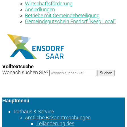
Wirtschaftsförderung
Ansiedlungen
Betriebe mit Gemeindebeteiligung
Gemeindegutschein Ensdorf "Keep Local"
Volltextsuche
Wonach suchen Sie?
Suchen
Hauptmenü
Rathaus & Service
Amtliche Bekanntmachungen
Teiländerung des