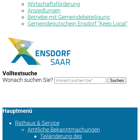
Wirtschaftsförderung
Ansiedlungen
Betriebe mit Gemeindebeteiligung
Gemeindegutschein Ensdorf "Keep Local"
Volltextsuche
Wonach suchen Sie?
Suchen
Hauptmenü
Rathaus & Service
Amtliche Bekanntmachungen
Teiländerung des