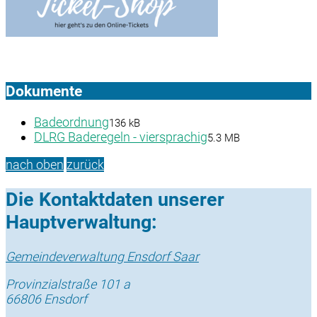
Dokumente
Badeordnung
136 kB
DLRG Baderegeln - viersprachig
5.3 MB
nach oben
zurück
Die Kontaktdaten unserer
Hauptverwaltung:
Gemeindeverwaltung Ensdorf Saar
Provinzialstraße 101 a
66806 Ensdorf