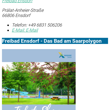
Freibad Ensdorf
Prälat-Anheier-Straße
66806 Ensdorf
Telefon:
+49 6831 506206
E-Mail:
E-Mail
Freibad Ensdorf - Das Bad am Saarpolygon