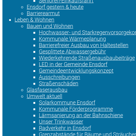
Senioren-Einkaufsfahrt
Ensdorf gestern & heute
Barrierearmut
Leben & Wohnen
Bauen und Wohnen
Hochwasser- und Starkregenvorsorgeko
Kommunale Wärmeplanung
Barrierefreier Ausbau von Haltestellen
Gesplittete Abwassergebühr
Wiederkehrende Straßenausbaubeiträge
LED in der Gemeinde Ensdorf
Gemeindeentwicklungskonzept
Ausschreibungen
Straßenschäden
Glasfaserausbau
Umwelt aktuell
Solarkommune Ensdorf
Kommunale Förderprogramme
Lärmsanierung an der Bahnschiene
Unser Trinkwasser
Radverkehr in Ensdorf
Grenzabstände für Bäume und Sträuche