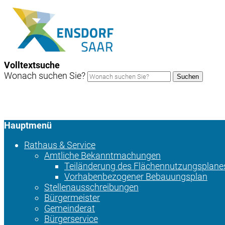
Volltextsuche
Wonach suchen Sie?
Suchen
Hauptmenü
Rathaus & Service
Amtliche Bekanntmachungen
Teiländerung des Flächennutzungsplane
Vorhabenbezogener Bebauungsplan
Stellenausschreibungen
Bürgermeister
Gemeinderat
Bürgerservice