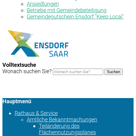
Ansiedlungen
Betriebe mit Gemeindebeteiligung
Gemeindegutschein Ensdorf "Keep Local"
Volltextsuche
Wonach suchen Sie?
Suchen
Hauptmenü
Rathaus & Service
Amtliche Bekanntmachungen
Teiländerung des
Flächennutzungsplanes