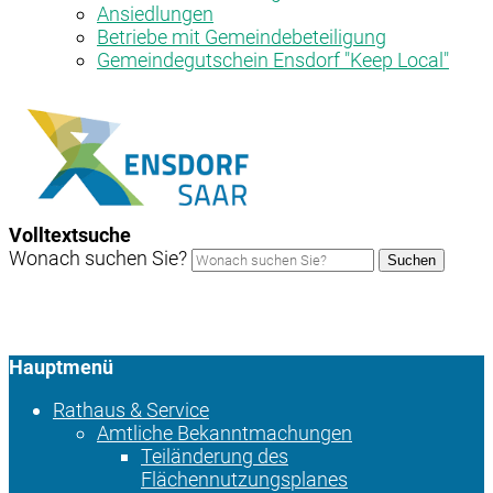
Ansiedlungen
Betriebe mit Gemeindebeteiligung
Gemeindegutschein Ensdorf "Keep Local"
Volltextsuche
Wonach suchen Sie?
Suchen
Hauptmenü
Rathaus & Service
Amtliche Bekanntmachungen
Teiländerung des
Flächennutzungsplanes