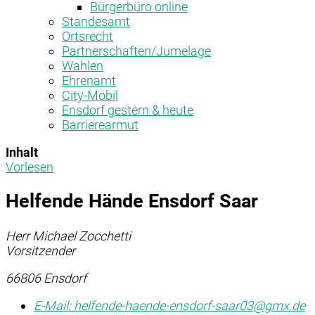
Bürgerbüro online
Standesamt
Ortsrecht
Partnerschaften/Jumelage
Wahlen
Ehrenamt
City-Mobil
Ensdorf gestern & heute
Barrierearmut
Inhalt
Vorlesen
Helfende Hände Ensdorf Saar
Herr Michael Zocchetti
Vorsitzender
66806 Ensdorf
E-Mail:
helfende-haende-ensdorf-saar03@gmx.de