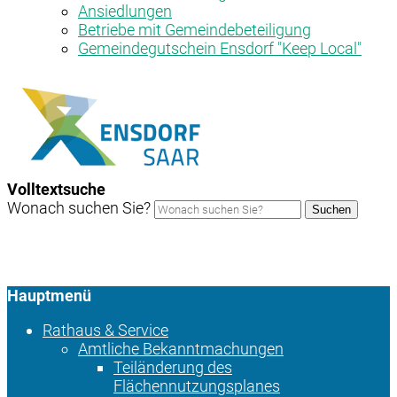
Ansiedlungen
Betriebe mit Gemeindebeteiligung
Gemeindegutschein Ensdorf "Keep Local"
Volltextsuche
Wonach suchen Sie?
Suchen
Hauptmenü
Rathaus & Service
Amtliche Bekanntmachungen
Teiländerung des
Flächennutzungsplanes