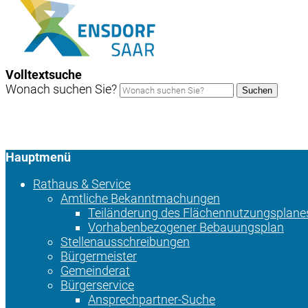
Volltextsuche
Wonach suchen Sie?
Suchen
Hauptmenü
Rathaus & Service
Amtliche Bekanntmachungen
Teiländerung des Flächennutzungsplane
Vorhabenbezogener Bebauungsplan
Stellenausschreibungen
Bürgermeister
Gemeinderat
Bürgerservice
Ansprechpartner-Suche